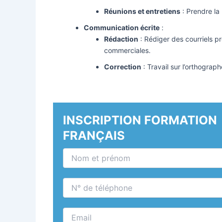
Réunions et entretiens
: Prendre la
Communication écrite
:
Rédaction
: Rédiger des courriels pr
commerciales.
Correction
: Travail sur l’orthograp
INSCRIPTION FORMATION
FRANÇAIS
N
o
m
&
N
p
°
r
d
é
e
E
n
t
m